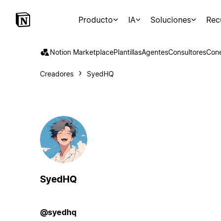
Producto
IA
Soluciones
Rec
Notion Marketplace
Plantillas
Agentes
Consultores
Con
Creadores
SyedHQ
SyedHQ
@syedhq