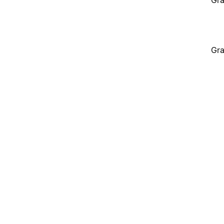
Gra
Gra