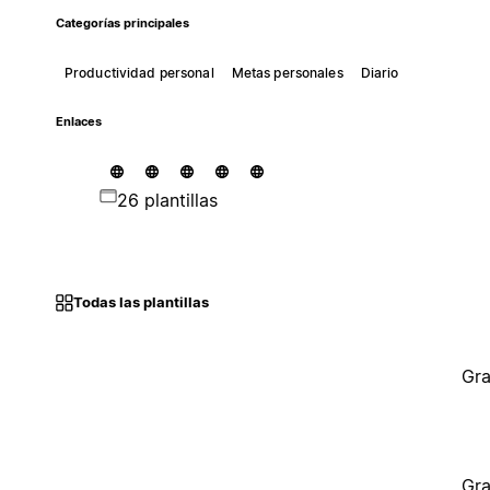
Categorías principales
Productividad personal
Metas personales
Diario
Enlaces
26 plantillas
Todas las plantillas
Gra
Gra