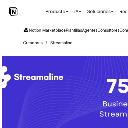
Producto
IA
Soluciones
Rec
Notion Marketplace
Plantillas
Agentes
Consultores
Con
Creadores
Streamaline