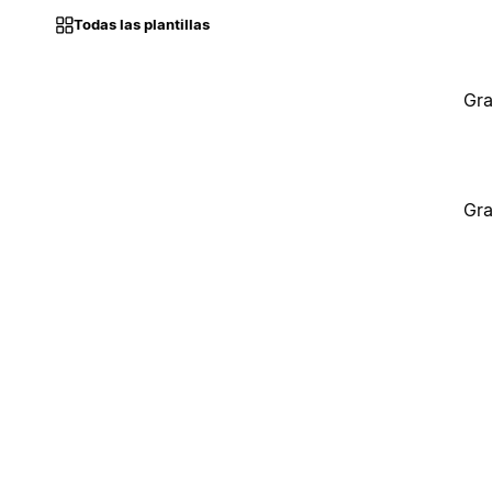
Todas las plantillas
Gra
Gra