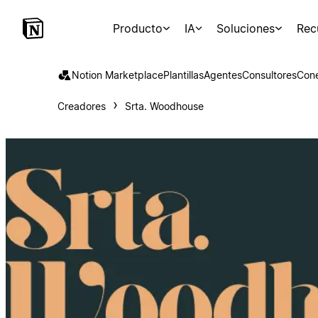
Producto
IA
Soluciones
Rec
Notion Marketplace
Plantillas
Agentes
Consultores
Con
Creadores
Srta. Woodhouse