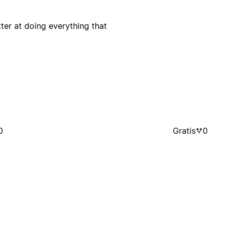
r at doing everything that
0
Gratis
0