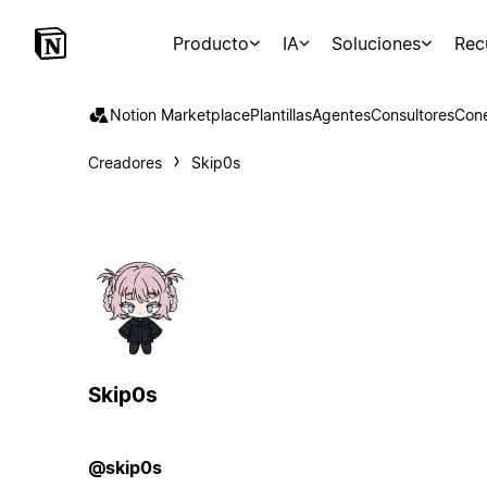
Producto
IA
Soluciones
Rec
Notion Marketplace
Plantillas
Agentes
Consultores
Con
Creadores
Skip0s
Skip0s
@skip0s