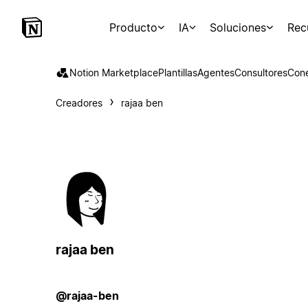
Producto
IA
Soluciones
Rec
Notion Marketplace
Plantillas
Agentes
Consultores
Con
Creadores
rajaa ben
rajaa ben
@rajaa-ben