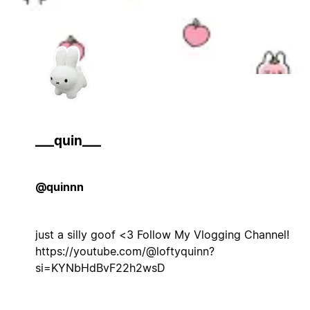
___quin___
@quinnn
just a silly goof <3 Follow My Vlogging Channel!
https://youtube.com/@loftyquinn?
si=KYNbHdBvF22h2wsD