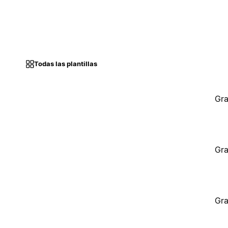
Todas las plantillas
Gra
Gra
Gra