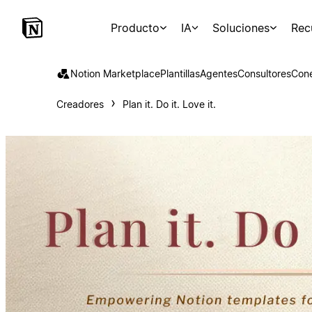
Producto
IA
Soluciones
Rec
Notion Marketplace
Plantillas
Agentes
Consultores
Con
Creadores
Plan it. Do it. Love it.