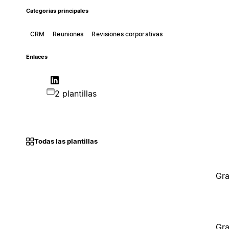
Categorías principales
CRM
Reuniones
Revisiones corporativas
Enlaces
2 plantillas
Todas las plantillas
Gra
Gra