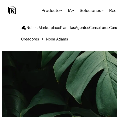
Producto
IA
Soluciones
Rec
Notion Marketplace
Plantillas
Agentes
Consultores
Con
Creadores
Nooa Adams