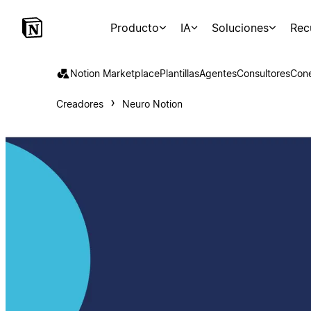
Producto
IA
Soluciones
Rec
Notion Marketplace
Plantillas
Agentes
Consultores
Con
Creadores
Neuro Notion