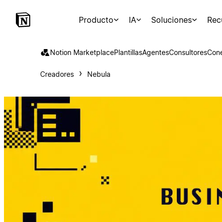
Producto
IA
Soluciones
Rec
Notion Marketplace
Plantillas
Agentes
Consultores
Con
Creadores
Nebula