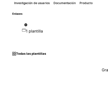
Investigación de usuarios
Documentación
Producto
Enlaces
1 plantilla
Todas las plantillas
Gra