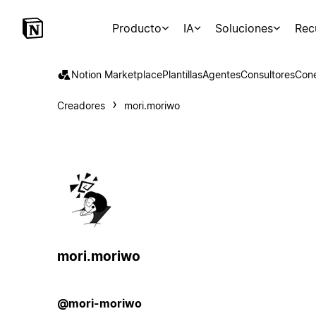
Producto
IA
Soluciones
Rec
Notion Marketplace
Plantillas
Agentes
Consultores
Con
Creadores
mori.moriwo
mori.moriwo
@mori-moriwo