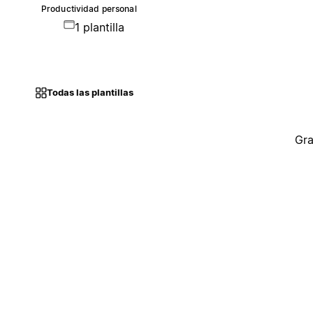
Productividad personal
1 plantilla
Todas las plantillas
Gra