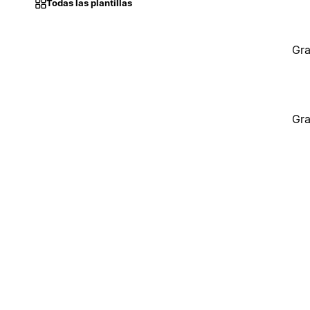
Todas las plantillas
Gra
Gra