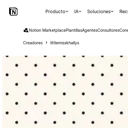
Producto
IA
Soluciones
Rec
Notion Marketplace
Plantillas
Agentes
Consultores
Con
Creadores
littlemisskhallys