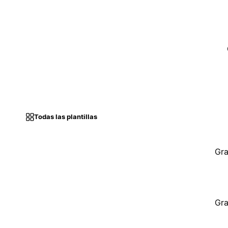
Todas las plantillas
Gra
Gra