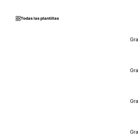
Todas las plantillas
Gra
Gra
Gra
Gra