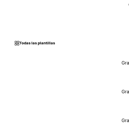
Todas las plantillas
Gra
Gra
Gra