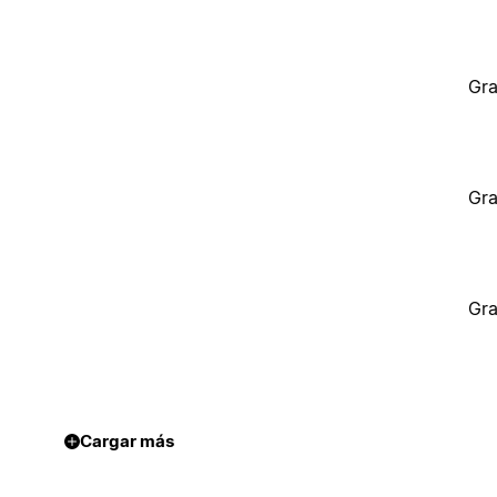
Gra
Gra
Gra
Cargar más