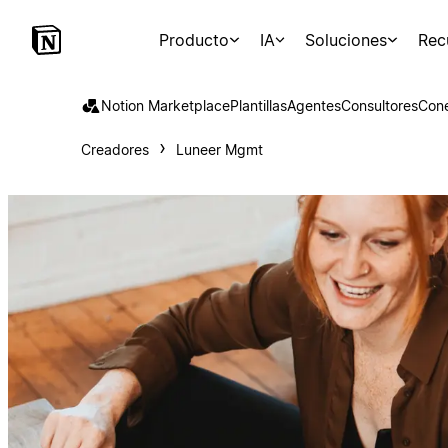
Producto
IA
Soluciones
Rec
Notion Marketplace
Plantillas
Agentes
Consultores
Con
Creadores
Luneer Mgmt