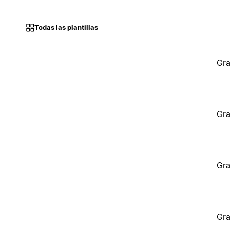
Todas las plantillas
Gra
Gra
Gra
Gra