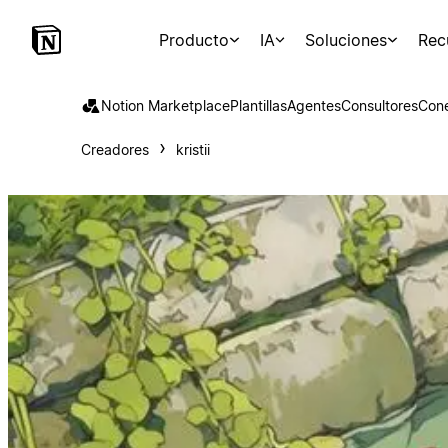
Producto
IA
Soluciones
Rec
Notion Marketplace
Plantillas
Agentes
Consultores
Con
Creadores
kristii