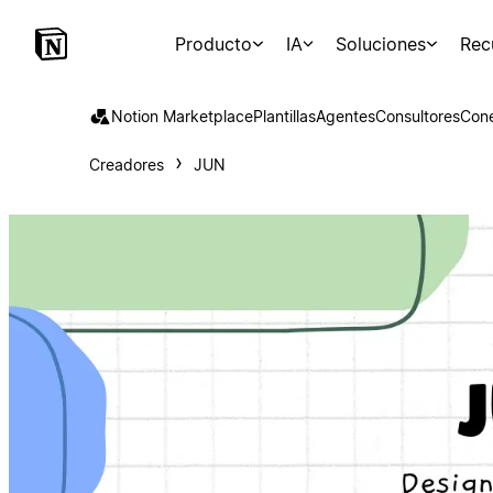
Producto
IA
Soluciones
Rec
Notion Marketplace
Plantillas
Agentes
Consultores
Con
Creadores
JUN