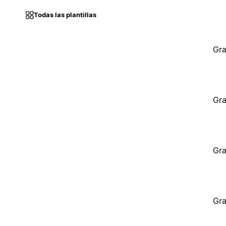
Todas las plantillas
Gra
Gra
Gra
Gra