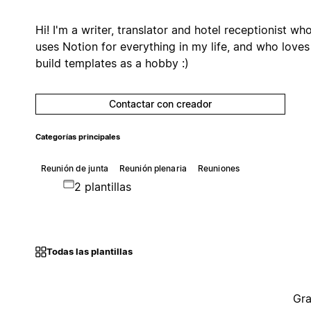
Hi! I'm a writer, translator and hotel receptionist wh
uses Notion for everything in my life, and who loves
build templates as a hobby :)
Contactar con creador
Categorías principales
Reunión de junta
Reunión plenaria
Reuniones
2 plantillas
Todas las plantillas
Gra