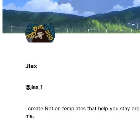
Jlax
@jlax_1
I create Notion templates that help you stay orga
me.