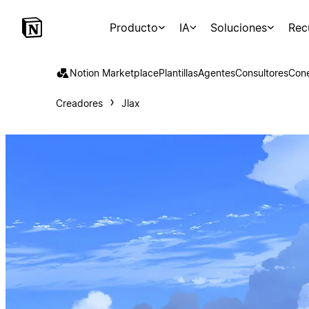
Producto
IA
Soluciones
Rec
Notion Marketplace
Plantillas
Agentes
Consultores
Con
Creadores
Jlax