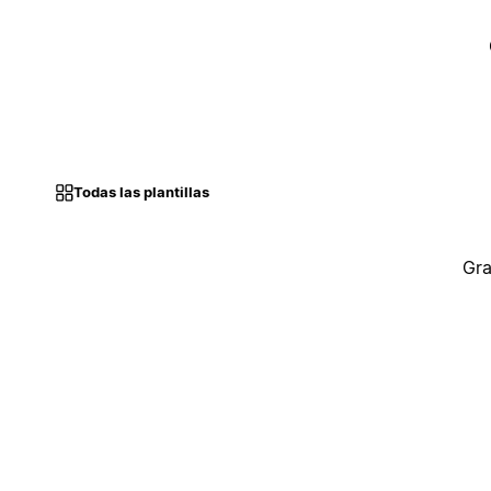
Todas las plantillas
Gra