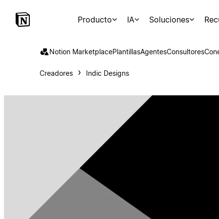
Producto
IA
Soluciones
Rec
Notion Marketplace
Plantillas
Agentes
Consultores
Con
Creadores
Indic Designs