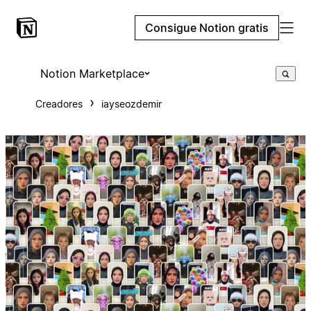
Consigue Notion gratis
Notion Marketplace
Creadores
iayseozdemir