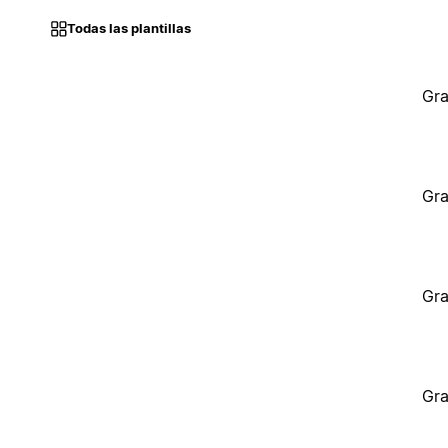
Todas las plantillas
Gra
Gra
Gra
Gra