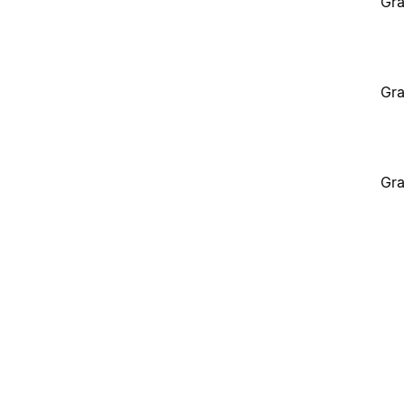
Gra
Gra
Gra