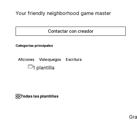
Your friendly neighborhood game master
Contactar con creador
Categorías principales
Aficiones
Videojuegos
Escritura
1 plantilla
Todas las plantillas
Gra