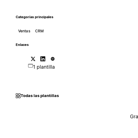
Categorías principales
Ventas
CRM
Enlaces
1 plantilla
Todas las plantillas
Gra