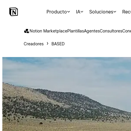
Producto
IA
Soluciones
Rec
Notion Marketplace
Plantillas
Agentes
Consultores
Con
Creadores
BASED