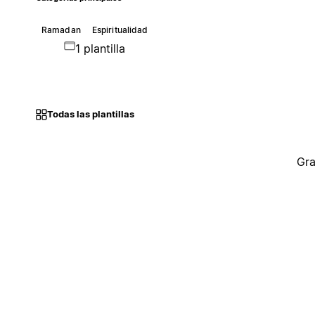
Ramadan
Espiritualidad
1 plantilla
Todas las plantillas
Gra