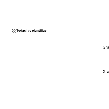
Todas las plantillas
Gra
Gra