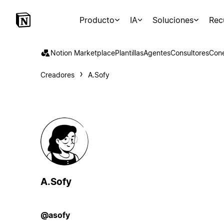
Producto
IA
Soluciones
Rec
Notion Marketplace
Plantillas
Agentes
Consultores
Con
Creadores
A.Sofy
A.Sofy
@asofy