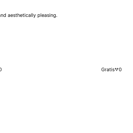
and aesthetically pleasing.
0
Gratis
0