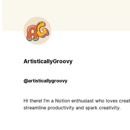
ArtisticallyGroovy
@artisticallygroovy
Hi there! I’m a Notion enthusiast who loves crea
streamline productivity and spark creativity.