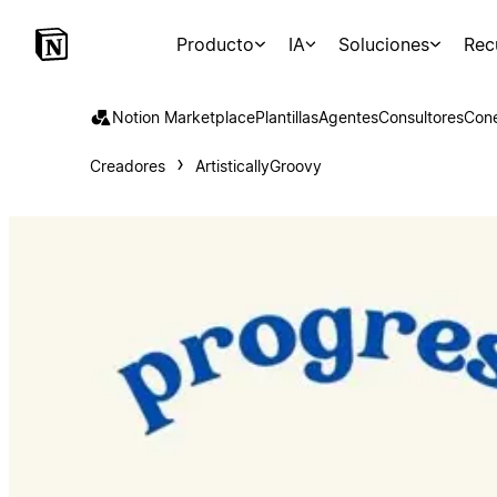
Producto
IA
Soluciones
Rec
Notion Marketplace
Plantillas
Agentes
Consultores
Con
Creadores
ArtisticallyGroovy