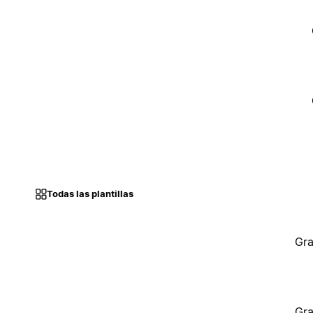
Todas las plantillas
Gra
Gra