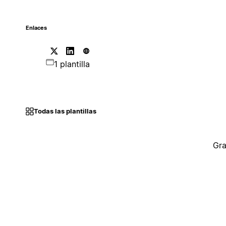
Enlaces
1 plantilla
Todas las plantillas
Gra