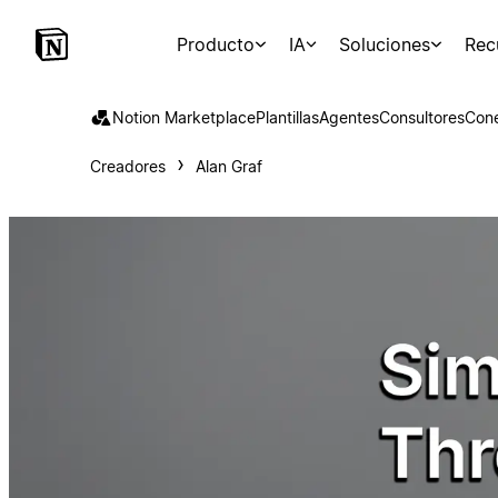
Producto
IA
Soluciones
Rec
Notion Marketplace
Plantillas
Agentes
Consultores
Con
Creadores
Alan Graf