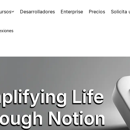
ursos
Desarrolladores
Enterprise
Precios
Solicita
exiones