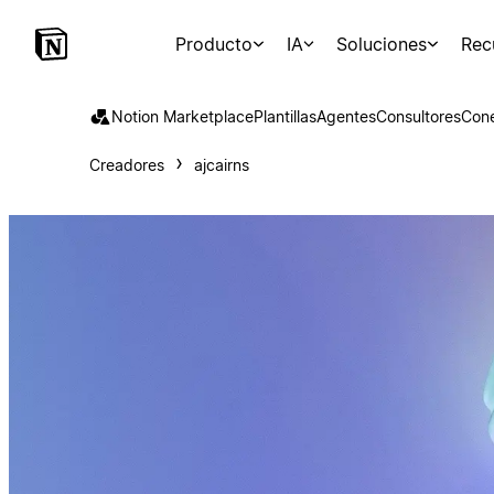
Producto
IA
Soluciones
Rec
Notion Marketplace
Plantillas
Agentes
Consultores
Con
Creadores
ajcairns