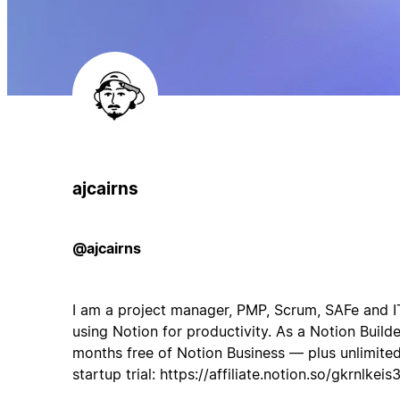
ajcairns
@ajcairns
I am a project manager, PMP, Scrum, SAFe and ITI
using Notion for productivity. As a Notion Builde
months free of Notion Business — plus unlimited
startup trial: https://affiliate.notion.so/gkrnlkeis