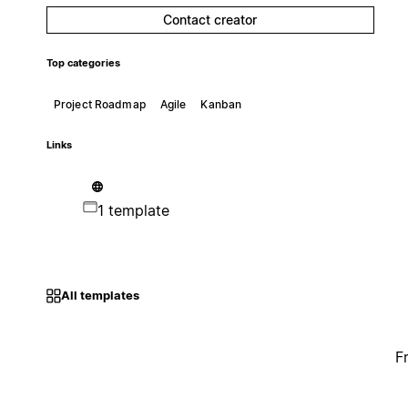
Contact creator
Top categories
Project Roadmap
Agile
Kanban
Links
1 template
All templates
F