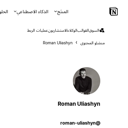
المنتَج
الذكاء الاصطناعي
الحلو
السوق
القوالب
الوكلاء
الاستشاريون
عمليات الربط
منشئو المحتوى
Roman Uliashyn
Roman Uliashyn
@roman-uliashyn