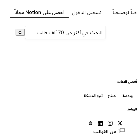
اً توضيحياً
تسجيل الدخول
احصل على Notion مجاناً
فضل الفئات
الهندسة
المنتَج
تتبع المشكلة
لروابط
1 من القوالب