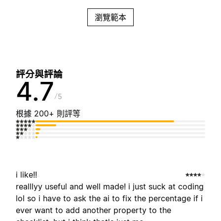
瀏覽範本
評分與評論
4.7
5
根據 200+ 則評等
i like!!
realllyy useful and well made! i just suck at coding
lol so i have to ask the ai to fix the percentage if i
ever want to add another property to the