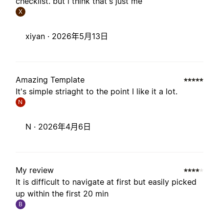
checklist. but i think that's just me
X
xiyan ·
2026年5月13日
Amazing Template
It's simple striaght to the point I like it a lot.
N
N ·
2026年4月6日
My review
It is difficult to navigate at first but easily picked
up within the first 20 min
B