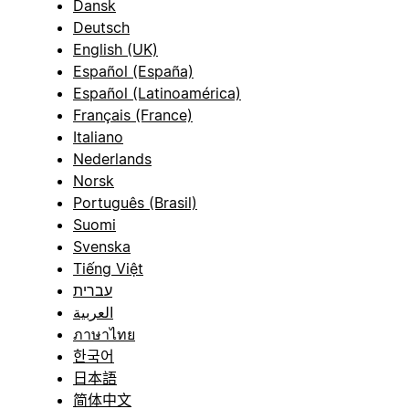
Dansk
Deutsch
English (UK)
Español (España)
Español (Latinoamérica)
Français (France)
Italiano
Nederlands
Norsk
Português (Brasil)
Suomi
Svenska
Tiếng Việt
עברית
العربية
ภาษาไทย
한국어
日本語
简体中文