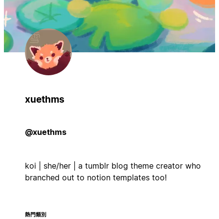
xuethms
@xuethms
koi | she/her | a tumblr blog theme creator who
branched out to notion templates too!
熱門類別